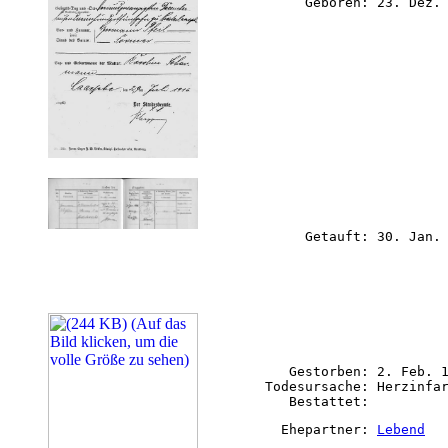
             Geboren: 23. Dez.
             Getauft: 30. Jan.
           Gestorben: 2. Feb. 
        Todesursache: Herzinfar
          Ehepartner: 
Lebend