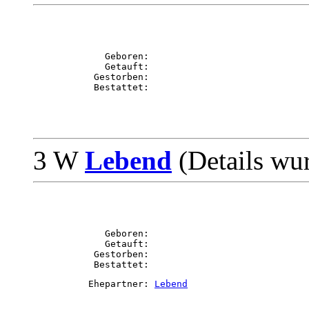
             Geboren: 

             Getauft: 

           Gestorben: 

3 W
Lebend
(Details wu
             Geboren: 

             Getauft: 

           Gestorben: 

          Ehepartner: 
Lebend