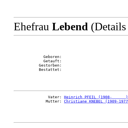
Ehefrau
Lebend
(Details
             Geboren: 

             Getauft: 

           Gestorben: 

               Vater: 
Heinrich PFEIL (1908-      )
              Mutter: 
Christiane KNEBEL (1909-1977