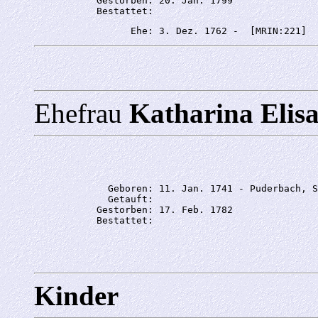
           Gestorben: 20. Jan. 1799

Ehefrau
Katharina El
             Geboren: 11. Jan. 1741 - Puderbach, S
             Getauft: 

           Gestorben: 17. Feb. 1782

Kinder