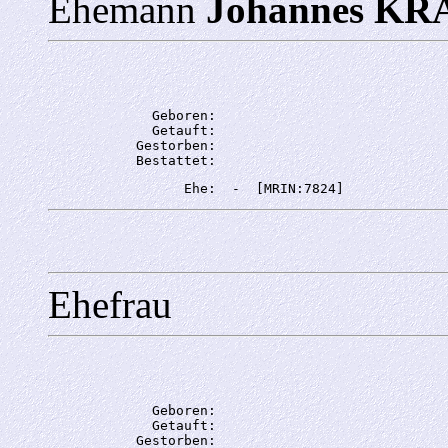
Ehemann
Johannes K
             Geboren: 

             Getauft: 

           Gestorben: 

Ehefrau
             Geboren: 

             Getauft: 

           Gestorben: 
