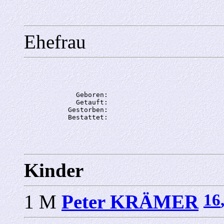
Ehefrau
             Geboren: 

             Getauft: 

           Gestorben: 

Kinder
16
1 M
Peter KRÄMER